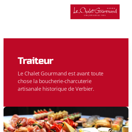
Traiteur
Le Chalet Gourmand est avant toute
chose la boucherie-charcuterie
artisanale historique de Verbier.